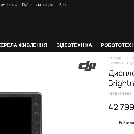
имущества
Публичная оферта
Блог
ЕРЕЛА ЖИВЛЕННЯ
ВІДЕОТЕХНІКА
РОБОТОТЕХН
Главная
Кат
Дисплей DJI Crys
Диспле
Bright
Нет в наличии
42 799
%
Войти
дл