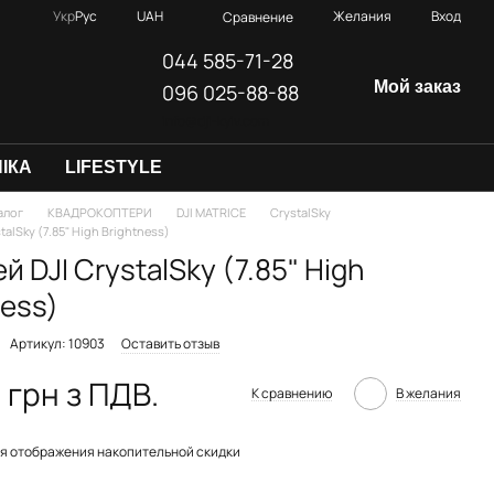
Укр
Рус
UAH
Желания
Вход
Сравнение
044 585-71-28
Мой заказ
096 025-88-88
info@dji-kyiv.com
ІКА
LIFESTYLE
алог
КВАДРОКОПТЕРИ
DJI MATRICE
CrystalSky
talSky (7.85" High Brightness)
й DJI CrystalSky (7.85" High
ness)
Артикул: 10903
Оставить отзыв
 грн з ПДВ.
К сравнению
В желания
я отображения накопительной скидки