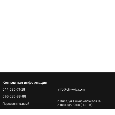
Контактная информация
044 585-71-28
info@dji-kyiv.com
096 025-88-88
г. Киев, ул. Нижнеключевая 14
Перезвонить вам?
с 10:00 до 19:00 (Пн - Пт)
Карта проезда