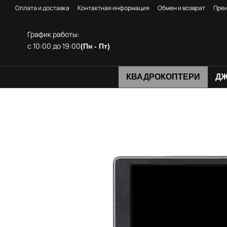
Перейти к основному контенту
Оплата и доставка
Контактная информация
Обмен и возврат
Пре
График работы:
с 10:00 до 19:00
(Пн - Пт)
КВАДРОКОПТЕРИ
ДЖ