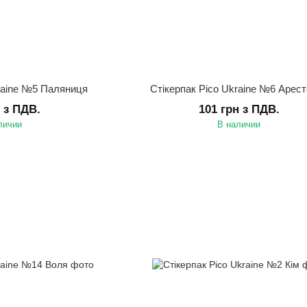
kraine №5 Паляниця
Стікерпак Pico Ukraine №6 Арес
н з ПДВ.
101 грн з ПДВ.
личии
В наличии