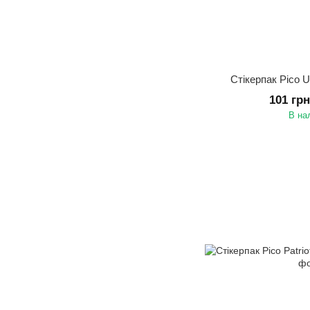
Стікерпак Pico 
101 гр
В на