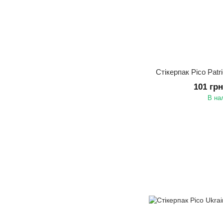
Стікерпак Pico Pat
101 гр
В на