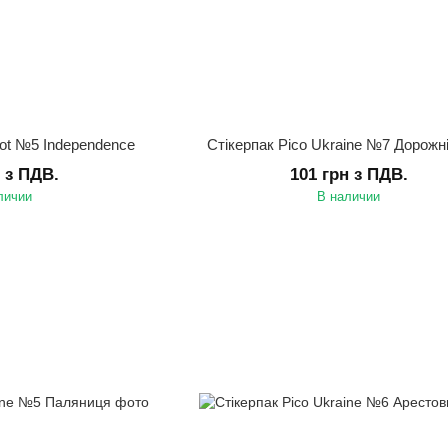
riot №5 Independence
Стікерпак Pico Ukraine №7 Дорожні
н з ПДВ.
101 грн з ПДВ.
личии
В наличии