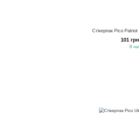
Стікерпак Pico Patrio
101 гр
В на