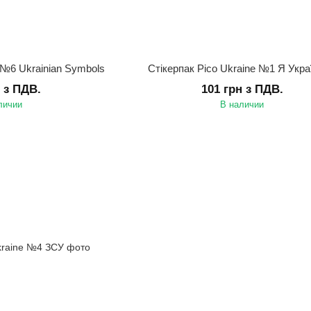
t №6 Ukrainian Symbols
Стікерпак Pico Ukraine №1 Я Укра
н з ПДВ.
101 грн з ПДВ.
личии
В наличии