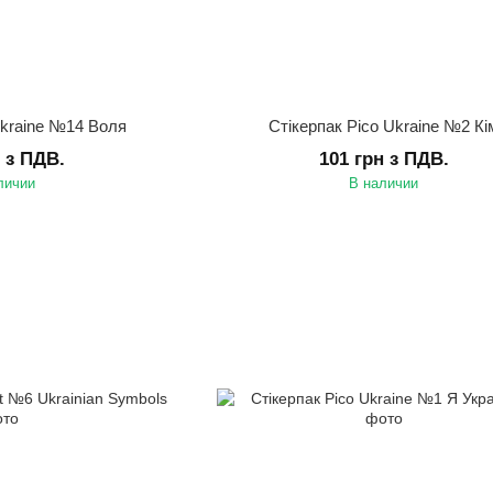
Ukraine №14 Воля
Стікерпак Pico Ukraine №2 Кі
н з ПДВ.
101 грн з ПДВ.
личии
В наличии