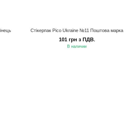
їнець
Стікерпак Pico Ukraine №11 Поштова марка
101 грн з ПДВ.
В наличии