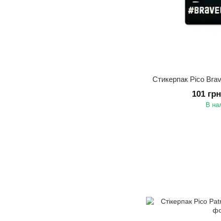
Стикерпак Pico Bra
101 гр
В на