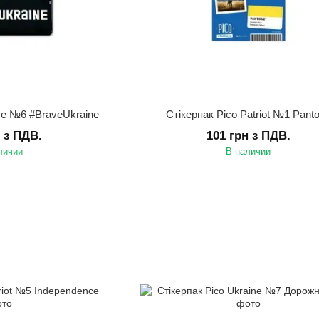
ve №6 #BraveUkraine
Стікерпак Pico Patriot №1 Pant
н з ПДВ.
101 грн з ПДВ.
личии
В наличии