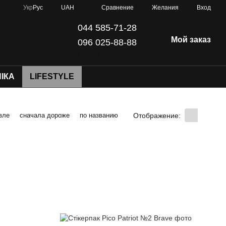
Сравнение
Укр
Рус
UAH
Желания
Вход
044 585-71-28
Мой заказ
096 025-88-88
info@dji-kyiv.com
ІКА
LIFESTYLE
Отображение:
вле
сначала дороже
по названию