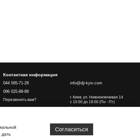
Контактная информация
044 585-71-28
info@dji-kyiv.com
096 025-88-88
г. Киев, ул. Нижнеключевая 14
Перезвонить вам?
с 10:00 до 19:00 (Пн - Пт)
Карта проезда
имальной
Согласиться
 дать