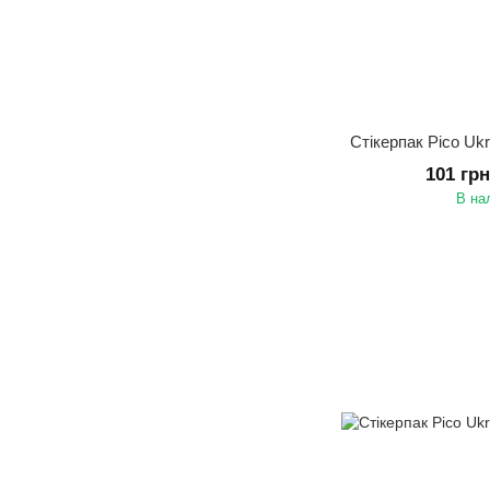
Стікерпак Pico U
101 гр
В на