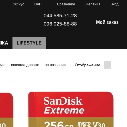
Сравнение
Укр
Рус
UAH
Желания
Вход
044 585-71-28
Мой заказ
096 025-88-88
info@dji-kyiv.com
ІКА
LIFESTYLE
Отображение:
вле
сначала дороже
по названию