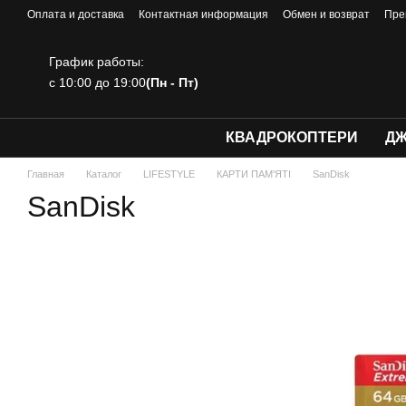
Перейти к основному контенту
Оплата и доставка
Контактная информация
Обмен и возврат
Пре
График работы:
с 10:00 до 19:00
(Пн - Пт)
КВАДРОКОПТЕРИ
ДЖ
Главная
Каталог
LIFESTYLE
КАРТИ ПАМ'ЯТІ
SanDisk
SanDisk