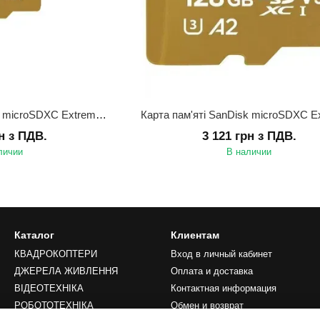
Карта пам'яті SanDisk microSDXC Extreme 64GB UHS-I (SDSQXA2-064G-GN6MN)
рн з ПДВ.
3 121 грн з ПДВ.
личии
В наличии
Каталог
Клиентам
КВАДРОКОПТЕРИ
Вход в личный кабинет
ДЖЕРЕЛА ЖИВЛЕННЯ
Оплата и доставка
ВІДЕОТЕХНІКА
Контактная информация
РОБОТОТЕХНІКА
Обмен и возврат