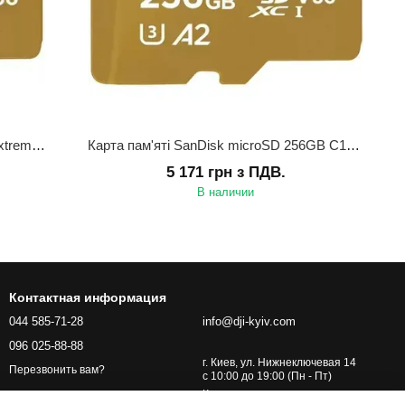
Карта пам'яті SanDisk microSDXC Extreme 128GB UHS-I (SDSQXAA-128G-GN6MA)
Карта пам'яті SanDisk microSD 256GB C10 UHS-I U3 R190/W130MB/s Extreme V30 (SDSQXAV-256G-GN6MN)
5 171 грн з ПДВ.
В наличии
Контактная информация
044 585-71-28
info@dji-kyiv.com
096 025-88-88
г. Киев, ул. Нижнеключевая 14
Перезвонить вам?
с 10:00 до 19:00 (Пн - Пт)
Карта проезда