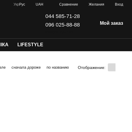
Сравнение
Укр
Рус
UAH
Желания
Вход
044 585-71-28
Мой заказ
096 025-88-88
info@dji-kyiv.com
ІКА
LIFESTYLE
Отображение:
вле
сначала дороже
по названию