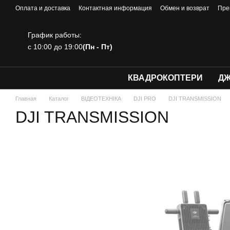
Перейти к основному контенту
Оплата и доставка
Контактная информация
Обмен и возврат
Пре
График работы:
с 10:00 до 19:00
(Пн - Пт)
КВАДРОКОПТЕРИ
ДЖ
Главная
Каталог
ВІДЕОТЕХНІКА
DJI PRO
DJI TRANSMISSION
DJI TRANSMISSION