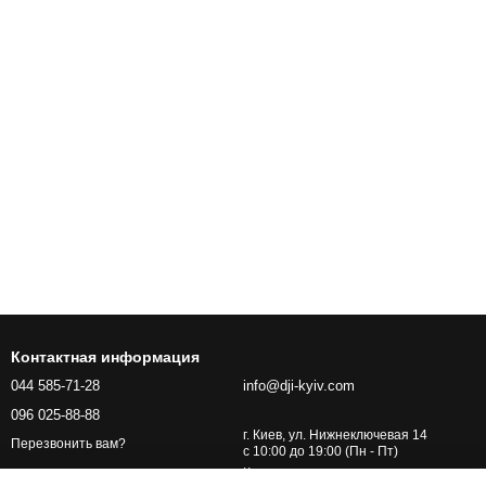
Контактная информация
044 585-71-28
info@dji-kyiv.com
096 025-88-88
г. Киев, ул. Нижнеключевая 14
Перезвонить вам?
с 10:00 до 19:00 (Пн - Пт)
Карта проезда