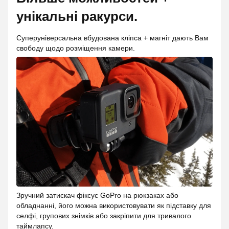
унікальні ракурси.
Суперуніверсальна вбудована кліпса + магніт дають Вам
свободу щодо розміщення камери.
Зручний затискач фіксує GoPro на рюкзаках або
обладнанні, його можна використовувати як підставку для
селфі, групових знімків або закріпити для тривалого
таймлапсу.