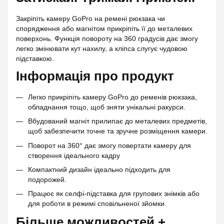
Закріпіть камеру GoPro на ремені рюкзака чи
спорядження або магнітом прикріпіть її до металевих
поверхонь. Функція повороту на 360 градусів дає змогу
легко змінювати кут нахилу, а кліпса слугує чудовою
підставкою.
Інформація про продукт
Легко прикріпіть камеру GoPro до ременів рюкзака,
обладнання тощо, щоб зняти унікальні ракурси.
Вбудований магніт прилипає до металевих предметів,
щоб забезпечити точне та зручне розміщення камери.
Поворот на 360° дає змогу повертати камеру для
створення ідеального кадру
Компактний дизайн ідеально підходить для
подорожей.
Працює як селфі-підставка для групових знімків або
для роботи в режимі сповільненої зйомки.
Більше можливостей +