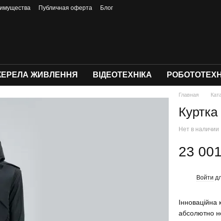
имущества
Публичная оферта
Блог
ЕРЕЛА ЖИВЛЕННЯ
ВІДЕОТЕХНІКА
РОБОТОТЕХН
Главная
Кат
Куртка
Нет в наличии
23 001
Войти
дл
%
Інноваційна 
абсолютно н