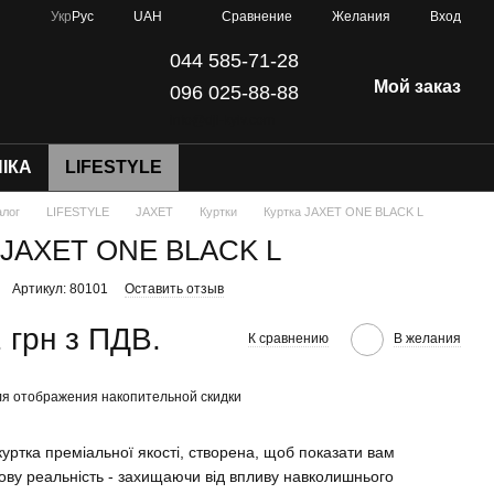
Сравнение
Укр
Рус
UAH
Желания
Вход
044 585-71-28
Мой заказ
096 025-88-88
info@dji-kyiv.com
ІКА
LIFESTYLE
алог
LIFESTYLE
JAXET
Куртки
Куртка JAXET ONE BLACK L
 JAXET ONE BLACK L
Артикул: 80101
Оставить отзыв
 грн з ПДВ.
К сравнению
В желания
я отображения накопительной скидки
куртка преміальної якості, створена, щоб показати вам
ову реальність - захищаючи від впливу навколишнього