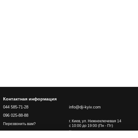
Контактная информация
044 585-71-28
info@dji-kyiv.com
096 025-88-88
г. Киев, ул. Нижнеключевая 14
Перезвонить вам?
с 10:00 до 19:00 (Пн - Пт)
Карта проезда