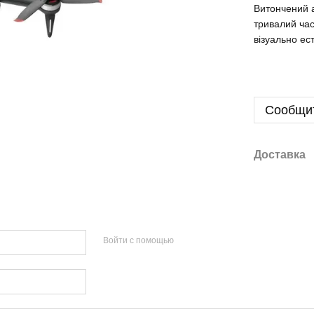
Витончений а
тривалий час
візуально ес
Сообщит
Доставка
Войти с помощью