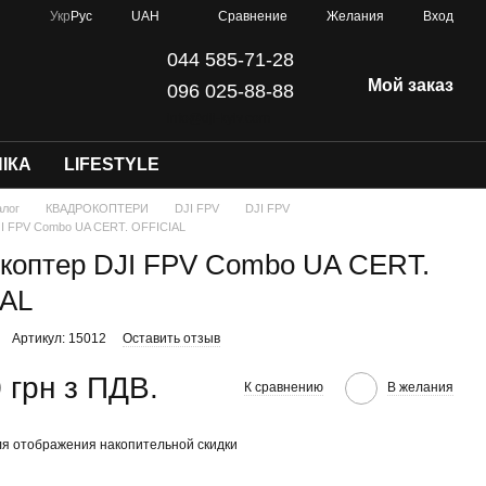
Сравнение
Укр
Рус
UAH
Желания
Вход
044 585-71-28
Мой заказ
096 025-88-88
info@dji-kyiv.com
ІКА
LIFESTYLE
алог
КВАДРОКОПТЕРИ
DJI FPV
DJI FPV
JI FPV Combo UA CERT. OFFICIAL
коптер DJI FPV Combo UA CERT.
IAL
Артикул: 15012
Оставить отзыв
 грн з ПДВ.
К сравнению
В желания
я отображения накопительной скидки