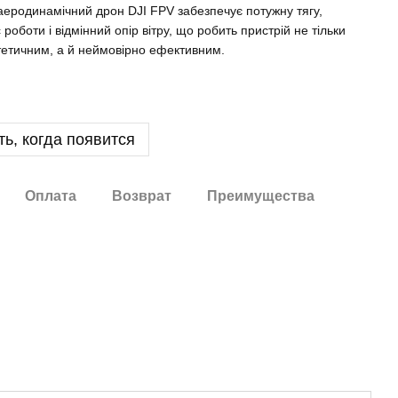
еродинамічний дрон DJI FPV забезпечує потужну тягу,
 роботи і відмінний опір вітру, що робить пристрій не тільки
тетичним, а й неймовірно ефективним.
ь, когда появится
Оплата
Возврат
Преимущества