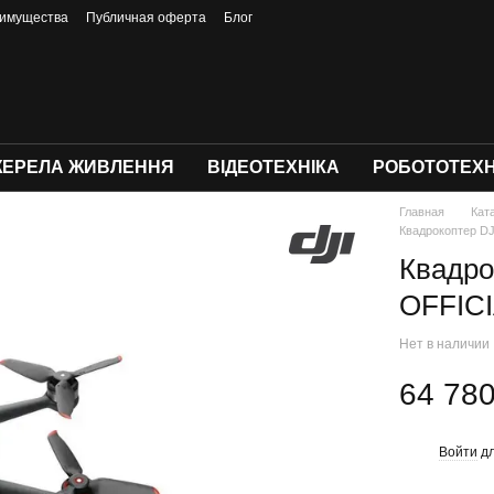
имущества
Публичная оферта
Блог
ЕРЕЛА ЖИВЛЕННЯ
ВІДЕОТЕХНІКА
РОБОТОТЕХН
Главная
Кат
Квадрокоптер D
Квадро
OFFIC
Нет в наличии
64 780
Войти
дл
%