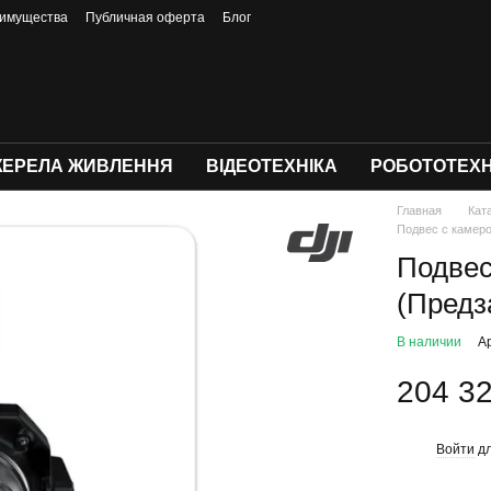
имущества
Публичная оферта
Блог
ЕРЕЛА ЖИВЛЕННЯ
ВІДЕОТЕХНІКА
РОБОТОТЕХН
Главная
Кат
Подвес с камеро
Подвес
(Предз
В наличии
А
204 32
Войти
дл
%