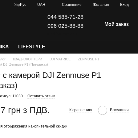
Сравнение
Укр
Рус
UAH
Желания
Вход
044 585-71-28
Мой заказ
096 025-88-88
info@dji-kyiv.com
ІКА
LIFESTYLE
алог
КВАДРОКОПТЕРИ
DJI MATRICE
ZENMUSE P1
й DJI Zenmuse P1 (Предзаказ)
 с камерой DJI Zenmuse P1
аказ)
ртикул: 11030
Оставить отзыв
7 грн з ПДВ.
К сравнению
В желания
я отображения накопительной скидки