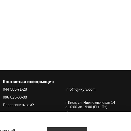
Контактная информация
044 585-71-28
info@dji-kyiv.com
096 025-88-88
г. Киев, ул. Нижнеключевая 14
Перезвонить вам?
с 10:00 до 19:00 (Пн - Пт)
Карта проезда
имальной