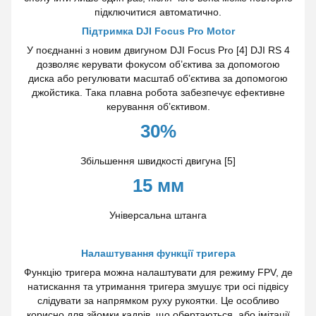
підключитися автоматично.
Підтримка DJI Focus Pro Motor
У поєднанні з новим двигуном DJI Focus Pro [4] DJI RS 4
дозволяє керувати фокусом об’єктива за допомогою
диска або регулювати масштаб об’єктива за допомогою
джойстика. Така плавна робота забезпечує ефективне
керування об’єктивом.
30%
Збільшення швидкості двигуна [5]
15 мм
Універсальна штанга
Налаштування функції тригера
Функцію тригера можна налаштувати для режиму FPV, де
натискання та утримання тригера змушує три осі підвісу
слідувати за напрямком руху рукоятки. Це особливо
корисно для зйомки кадрів, що обертаються, або імітації