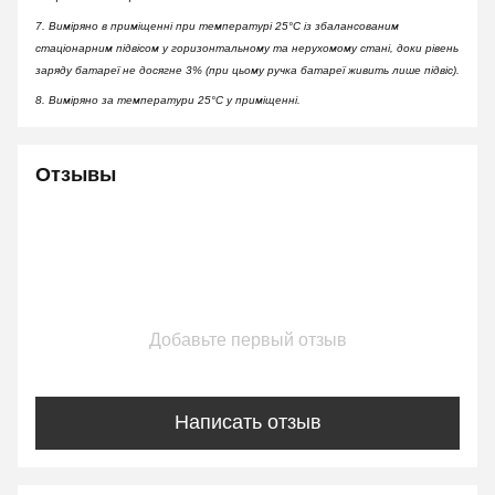
7. Виміряно в приміщенні при температурі 25°C із збалансованим
стаціонарним підвісом у горизонтальному та нерухомому стані, доки рівень
заряду батареї не досягне 3% (при цьому ручка батареї живить лише підвіс).
8. Виміряно за температури 25°C у приміщенні.
Отзывы
Добавьте первый отзыв
Написать отзыв