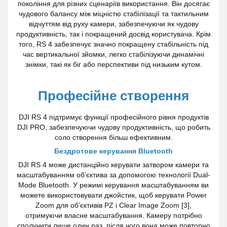
покоління для різних сценаріїв використання. Він досягає
чудового балансу між міцністю стабілізації та тактильним
відчуттям від руху камери, забезпечуючи як чудову
продуктивність, так і покращений досвід користувача. Крім
того, RS 4 забезпечує значно покращену стабільність під
час вертикальної зйомки, легко стабілізуючи динамічні
знімки, такі як біг або перспективи під низьким кутом.
Професійне створення
DJI RS 4 підтримує функції професійного рівня продуктів
DJI PRO, забезпечуючи чудову продуктивність, що робить
соло створення більш ефективним.
Бездротове керування Bluetooth
DJI RS 4 може дистанційно керувати затвором камери та
масштабуванням об’єктива за допомогою технології Dual-
Mode Bluetooth. У режимі керування масштабуванням ви
можете використовувати джойстик, щоб керувати Power
Zoom для об’єктивів PZ і Clear Image Zoom [3],
отримуючи власне масштабування. Камеру потрібно
сполучити лише один раз, після чого вона може повторно