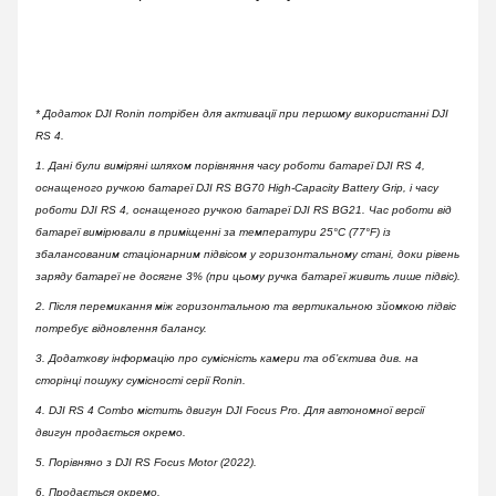
* Додаток DJI Ronin потрібен для активації при першому використанні DJI
RS 4.
1. Дані були виміряні шляхом порівняння часу роботи батареї DJI RS 4,
оснащеного ручкою батареї DJI RS BG70 High-Capacity Battery Grip, і часу
роботи DJI RS 4, оснащеного ручкою батареї DJI RS BG21. Час роботи від
батареї вимірювали в приміщенні за температури 25°C (77°F) із
збалансованим стаціонарним підвісом у горизонтальному стані, доки рівень
заряду батареї не досягне 3% (при цьому ручка батареї живить лише підвіс).
2. Після перемикання між горизонтальною та вертикальною зйомкою підвіс
потребує відновлення балансу.
3. Додаткову інформацію про сумісність камери та об’єктива див. на
сторінці пошуку сумісності серії Ronin.
4. DJI RS 4 Combo містить двигун DJI Focus Pro. Для автономної версії
двигун продається окремо.
5. Порівняно з DJI RS Focus Motor (2022).
6. Продається окремо.