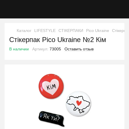
Каталог
LIFESTYLE
СТІКЕРПАКИ
Pico Ukraine
Стікерпа
Стікерпак Pico Ukraine №2 Кім
В наличии
Артикул:
73005
Оставить отзыв