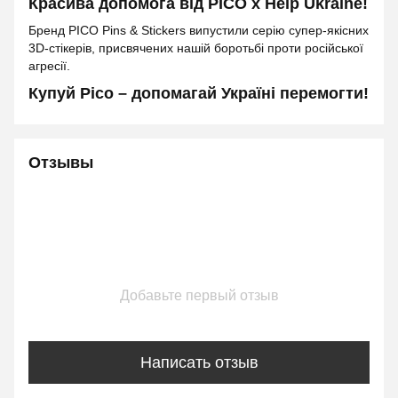
Красива допомога від PICO x Help Ukraine!
Бренд PICO Pins & Stickers випустили серію супер-якісних
3D-стікерів, присвячених нашій боротьбі проти російської
агресії.
Купуй Pico – допомагай Україні перемогти!
Отзывы
Добавьте первый отзыв
Написать отзыв