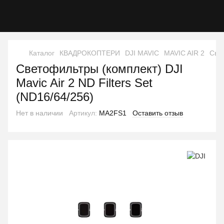
Каталог
КВАДРОКОПТЕРИ
DJI MAVIC
MAVIC AIR 2
Свет
Светофильтры (комплект) DJI
Mavic Air 2 ND Filters Set
(ND16/64/256)
Нет в наличии
Артикул:
MA2FS1
Оставить отзыв