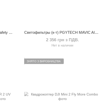
Кейс PGYTECH DJI Mavic Air 2/2S Safety Carrying Case Standard (P-16B-077)
Светофильтры (к-т) PGYTECH MAVIC AIR 2 Filter ND Set (ND 8 16 32 64) (Professional) (P-16A-034)
2 356 грн з ПДВ.
Нет в наличии
ЗНЯТО З ВИРОБНИЦТВА