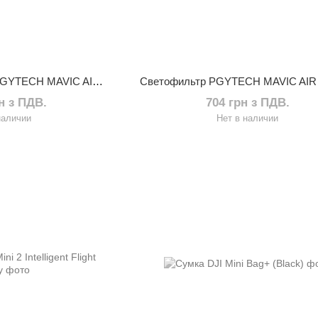
Светофильтры (к-т) PGYTECH MAVIC AIR 2 Filter ND-PL Set (NDPL 8 16 32 64) (Professional) (P-16A-035)
рн з ПДВ.
704 грн з ПДВ.
наличии
Нет в наличии