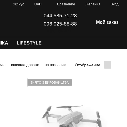
Сравнение
Укр
Рус
UAH
Желания
Вход
044 585-71-28
Мой заказ
096 025-88-88
info@dji-kyiv.com
ІКА
LIFESTYLE
Отображение:
вле
сначала дороже
по названию
ЗНЯТО З ВИРОБНИЦТВА