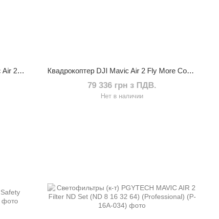
Светофильтры (комплект) DJI Mavic Air 2 ND Filters Set (ND16/64/256)
Квадрокоптер DJI Mavic Air 2 Fly More Combo (DJI Smart Controller) UA CERT. OFFICIAL
79 336 грн з ПДВ.
Нет в наличии