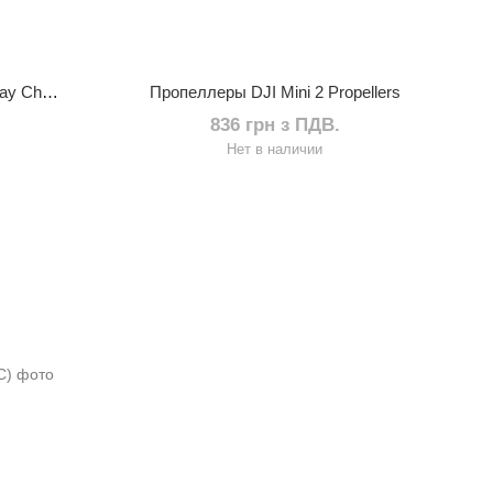
Концентратор-ХАБ DJI Mini 2 Two-Way Charging Hub
Пропеллеры DJI Mini 2 Propellers
836 грн з ПДВ.
Нет в наличии