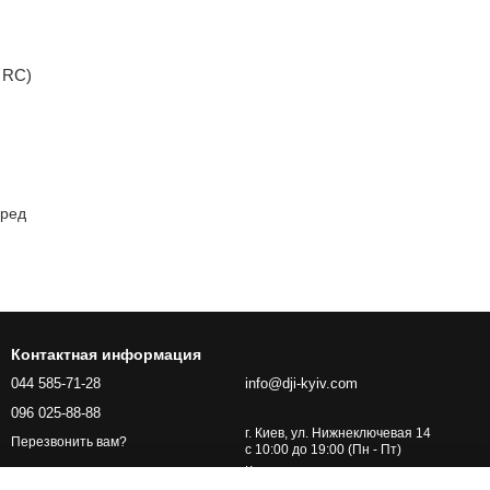
I RC)
еред
Контактная информация
044 585-71-28
info@dji-kyiv.com
096 025-88-88
г. Киев, ул. Нижнеключевая 14
Перезвонить вам?
с 10:00 до 19:00 (Пн - Пт)
Карта проезда