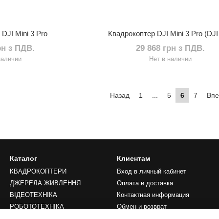
DJI Mini 3 Pro
Квадрокоптер DJI Mini 3 Pro (DJ
рн з ПДВ.
29 868 грн з ПДВ.
наличии
Нет в наличии
Назад
1
...
5
6
7
Вп
Каталог
Клиентам
КВАДРОКОПТЕРИ
Вход в личный кабинет
ДЖЕРЕЛА ЖИВЛЕННЯ
Оплата и доставка
ВІДЕОТЕХНІКА
Контактная информация
РОБОТОТЕХНІКА
Обмен и возврат
LIFESTYLE
Преимущества