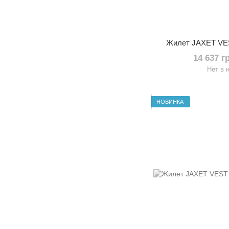
Жилет JAXET V
14 637 г
Нет в 
НОВИНКА