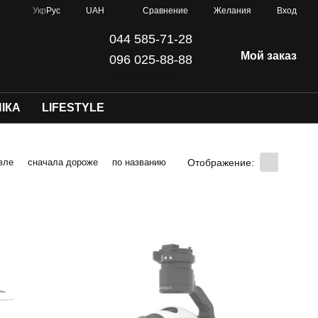
Сравнение
Укр
Рус
UAH
Желания
Вход
044 585-71-28
Мой заказ
096 025-88-88
info@dji-kyiv.com
ІКА
LIFESTYLE
Отображение:
вле
сначала дороже
по названию