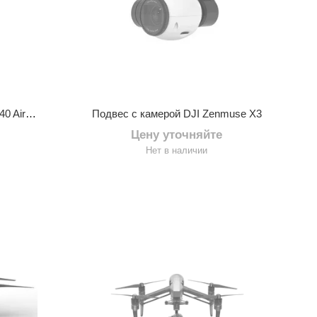
Квадрокоптер Н / К DJI Inspire 2 Part40 Aircraft (Excludes Remote Controller and battery charger)
Подвес с камерой DJI Zenmuse X3
Цену уточняйте
Нет в наличии