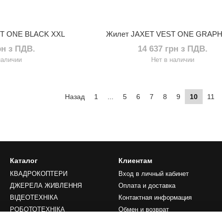
ST ONE BLACK XXL
Жилет JAXET VEST ONE GRAPH
рн з ПДВ.
14 637 грн з ПДВ.
наличии
Нет в наличии
Назад
1
...
5
6
7
8
9
10
11
Каталог
Клиентам
КВАДРОКОПТЕРИ
Вход в личный кабинет
ДЖЕРЕЛА ЖИВЛЕННЯ
Оплата и доставка
ВІДЕОТЕХНІКА
Контактная информация
РОБОТОТЕХНІКА
Обмен и возврат
LIFESTYLE
Преимущества