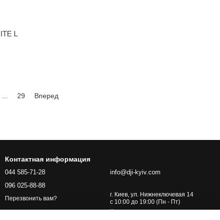
ITE L
...
29
Вперед
Контактная информация
044 585-71-28
info@dji-kyiv.com
096 025-88-88
г. Киев, ул. Нижнеключевая 14
Перезвонить вам?
с 10:00 до 19:00 (Пн - Пт)
Карта проезда