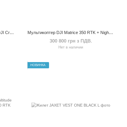
Інтелектуальна батарея DJI WB37 DJI CrystalSky & Cendence Intelligent Battery
Мультикоптер DJI Matrice 350 RTK + NightVision FPV камера
300 800 грн з ПДВ.
Нет в наличии
НОВИНКА