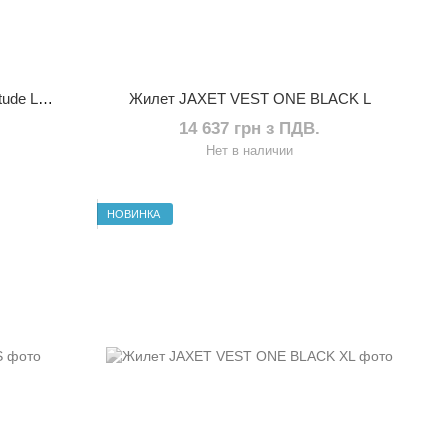
Пропеллеры (к-во 2 шт) DJI High Altitude Low Noise Propellers для Matrice 350 RTK
Жилет JAXET VEST ONE BLACK L
14 637 грн з ПДВ.
Нет в наличии
НОВИНКА