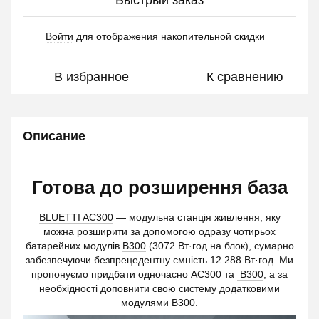
Войти
для отображения накопительной скидки
%
В избранное
К сравнению
Описание
Готова до розширення база
BLUETTI AC300
— модульна станція живлення, яку
можна розширити за допомогою одразу чотирьох
батарейних модулів
B300
(3072 Вт·год на блок), сумарно
забезпечуючи безпрецедентну ємність 12 288 Вт·год. Ми
пропонуємо придбати одночасно AC300 та
B300
, а за
необхідності доповнити свою систему додатковими
модулями B300.