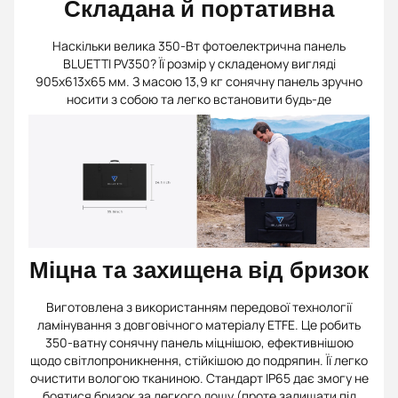
Складана й портативна
Наскільки велика 350-Вт фотоелектрична панель
BLUETTI PV350? Її розмір у складеному вигляді
905х613х65 мм. З масою 13,9 кг сонячну панель зручно
носити з собою та легко встановити будь-де
Міцна та захищена від бризок
Виготовлена з використанням передової технології
ламінування з довговічного матеріалу ETFE. Це робить
350-ватну сонячну панель міцнішою, ефективнішою
щодо світлопроникнення, стійкішою до подряпин. Її легко
очистити вологою тканиною. Стандарт IP65 дає змогу не
боятися бризок за легкого дощу (проте залишати під