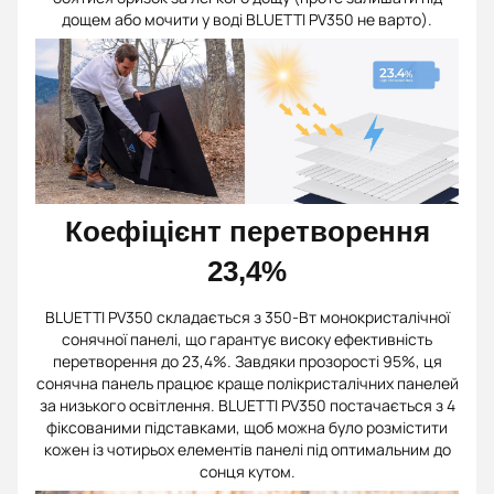
дощем або мочити у воді BLUETTI PV350 не варто).
Коефіцієнт перетворення
23,4%
BLUETTI PV350 складається з 350-Вт монокристалічної
сонячної панелі, що гарантує високу ефективність
перетворення до 23,4%. Завдяки прозорості 95%, ця
сонячна панель працює краще полікристалічних панелей
за низького освітлення. BLUETTI PV350 постачається з 4
фіксованими підставками, щоб можна було розмістити
кожен із чотирьох елементів панелі під оптимальним до
сонця кутом.