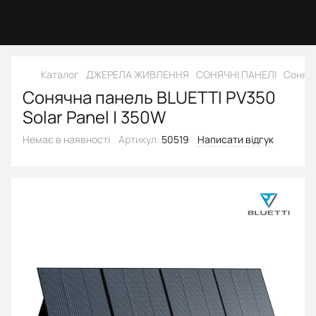
Каталог
ДЖЕРЕЛА ЖИВЛЕННЯ
СОНЯЧНІ ПАНЕЛІ
Сонячн
Сонячна панель BLUETTI PV350
Solar Panel | 350W
Немає в наявності
Артикул:
50519
Написати відгук