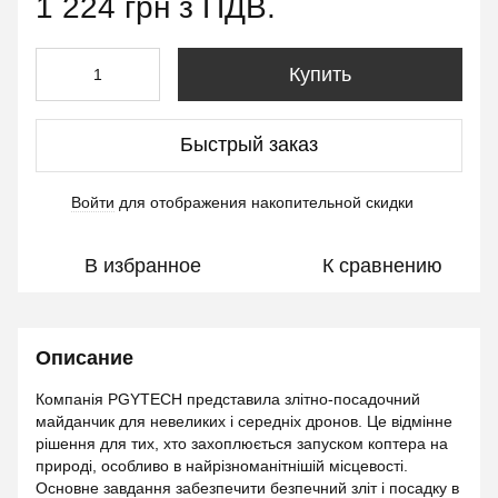
1 224 грн з ПДВ.
Купить
Быстрый заказ
Войти
для отображения накопительной скидки
%
В избранное
К сравнению
Описание
Компанія PGYTECH представила злітно-посадочний
майданчик для невеликих і середніх дронов. Це відмінне
рішення для тих, хто захоплюється запуском коптера на
природі, особливо в найрізноманітнішій місцевості.
Основне завдання забезпечити безпечний зліт і посадку в