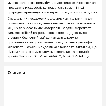
умовах складного рельєфу. Що дозволяє здійснювати зліт
і посадку в місцевості, де трава, сніг, камені і інші
природні перешкоди, які можуть пошкодити корпус дрона.
Спеціальний посадковий майданчик актуальний як для
початківців, так і досвідчених пілотів. Він виготовлений із
міцних та зносостійких матеріалів. Завдяки жорсткості,
килимок стійкий на різних поверхнях. Що дозволяє
створити безпечний майданчик для зльоту та
приземлення на траві, камінні, снігу та інших рельєфах
місцевості. Розміри майданчика становлять 50*50 см, що
цілком достатньо для запуску невеликих та середніх
дронів. Зокрема DJI Mavic Air/Air 2, Mavic 3/Autel і т.д.
Отзывы