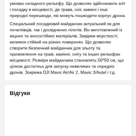
умовах складного рельєфу. Що дозволяє здійснювати зліт
і посадку в місцевості, де трава, сніг, камені і інші
природні перешкоди, які можуть пошкодити корпус дрона.
Спеціальний посадковий майданчик актуальний як для
початківців, так і досвідчених пілотів. Він виготовлений із
міцних та зносостійких матеріалів. Завдяки жорсткості,
килимок стійкий на різних поверхнях. Що дозволяє
створити безпечний майданчик для зльоту та
приземлення на траві, камінні, снігу та інших рельєфах
місцевості. Розміри майданчика становлять 50*50 см, що
цілком достатньо для запуску невеликих та середніх
дронів. Зокрема DJI Mavic Air/Air 2, Mavic 3/Autel і т.д.
Відгуки