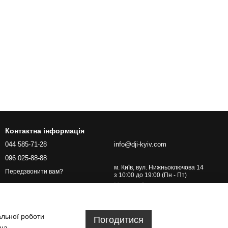
Контактна інформація
044 585-71-28
info@dji-kyiv.com
096 025-88-88
м. Київ, вул. Нижньоключова 14
Передзвонити вам?
з 10:00 до 19:00 (Пн - Пт)
Мапа проїзду
альної роботи
Погодитися
 на