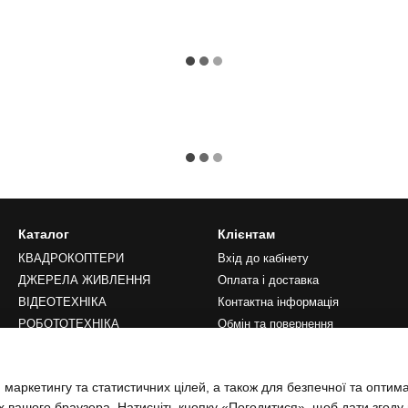
Каталог
Клієнтам
КВАДРОКОПТЕРИ
Вхід до кабінету
ДЖЕРЕЛА ЖИВЛЕННЯ
Оплата і доставка
ВІДЕОТЕХНІКА
Контактна інформація
РОБОТОТЕХНІКА
Обмін та повернення
LIFESTYLE
Переваги
Публічна оферта
 маркетингу та статистичних цілей, а також для безпечної та оптим
Блог
х вашого браузера. Натисніть кнопку «Погодитися», щоб дати згоду