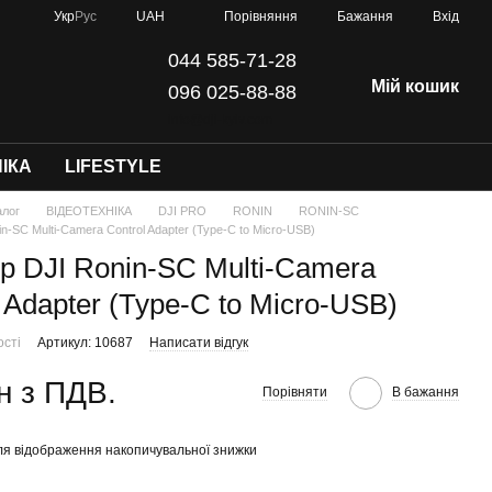
Порівняння
Укр
Рус
UAH
Бажання
Вхід
044 585-71-28
Мій кошик
096 025-88-88
info@dji-kyiv.com
ІКА
LIFESTYLE
алог
ВІДЕОТЕХНІКА
DJI PRO
RONIN
RONIN-SC
n-SC Multi-Camera Control Adapter (Type-C to Micro-USB)
р DJI Ronin-SC Multi-Camera
 Adapter (Type-C to Micro-USB)
ості
Артикул: 10687
Написати відгук
н з ПДВ.
Порівняти
В бажання
я відображення накопичувальної знижки