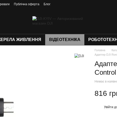
реваги
Публічна оферта
Блог
ЕРЕЛА ЖИВЛЕННЯ
ВІДЕОТЕХНІКА
РОБОТОТЕХН
Головна
Кат
Адаптер DJI Roni
Адапте
Control
Немає в наявн
816 гр
Увійти
дл
%