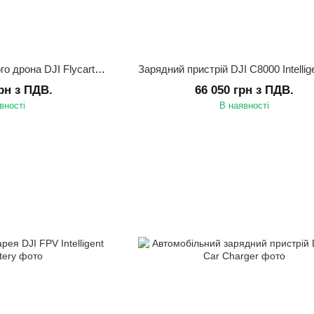
Лебідка для вантажного дрона DJI Flycart 30 Winch System Kit
грн з ПДВ.
66 050 грн з ПДВ.
вності
В наявності