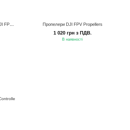
Автомобільний зарядний пристрій DJI FPV Car Charger
Пропелери DJI FPV Propellers
1 020 грн з ПДВ.
В наявності