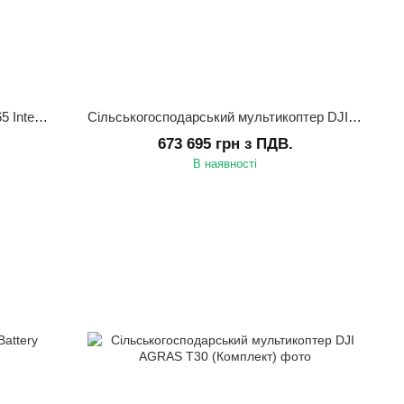
Зарядна станція DJI Matrice 350 BS65 Intelligent Battery Station
Сільськогосподарський мультикоптер DJI AGRAS T30 (Передзамовлення)
673 695 грн з ПДВ.
В наявності