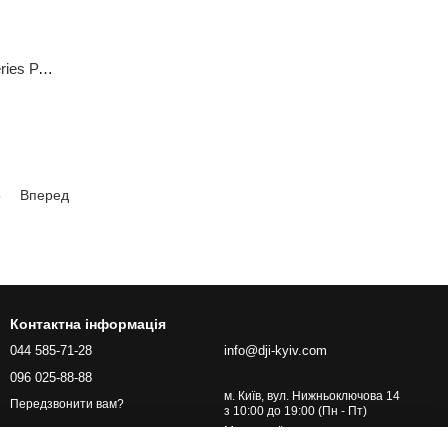
Пульт управління DJI Matrice 300 Series PART02 DJI Smart Controller Enterprise
5
Вперед
Контактна інформація
044 585-71-28
info@dji-kyiv.com
096 025-88-88
м. Київ, вул. Нижньоключова 14
Передзвонити вам?
з 10:00 до 19:00 (Пн - Пт)
Мапа проїзду