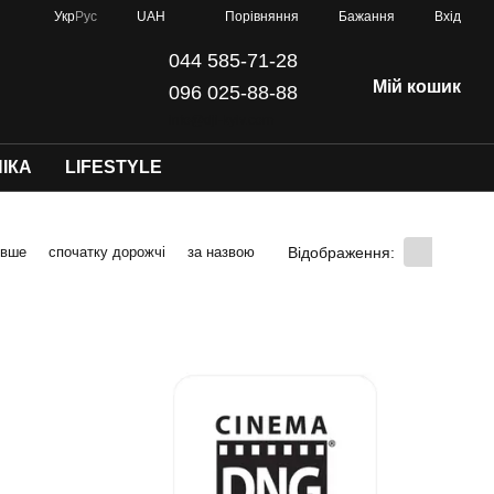
Порівняння
Укр
Рус
UAH
Бажання
Вхід
044 585-71-28
Мій кошик
096 025-88-88
info@dji-kyiv.com
ІКА
LIFESTYLE
Відображення:
евше
спочатку дорожчі
за назвою