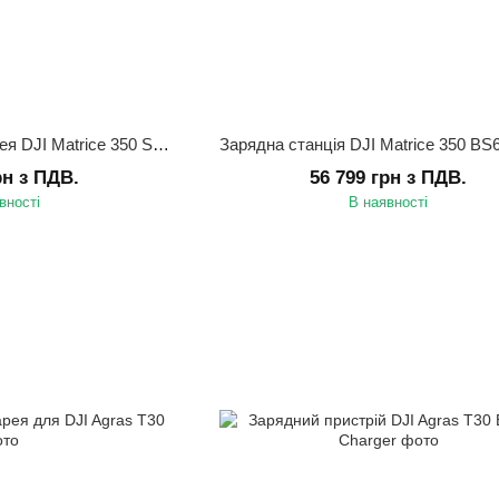
Інтелектуальна батарея DJI Matrice 350 Series TB65 Intelligent Flight Battery
рн з ПДВ.
56 799 грн з ПДВ.
вності
В наявності