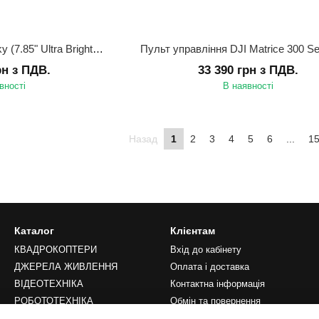
Дисплей DJI CrystalSky (7.85" Ultra Brightness)
рн з ПДВ.
33 390 грн з ПДВ.
вності
В наявності
Назад
1
2
3
4
5
6
...
1
Каталог
Клієнтам
КВАДРОКОПТЕРИ
Вхід до кабінету
ДЖЕРЕЛА ЖИВЛЕННЯ
Оплата і доставка
ВІДЕОТЕХНІКА
Контактна інформація
РОБОТОТЕХНІКА
Обмін та повернення
LIFESTYLE
Переваги