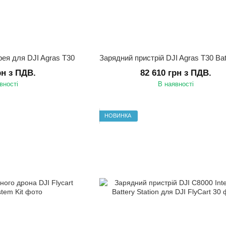
рея для DJI Agras T30
рн з ПДВ.
82 610 грн з ПДВ.
вності
В наявності
НОВИНКА