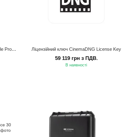
Ліцензійний ключ CinemaDNG & Apple ProRes Activation Key
Ліцензійний ключ CinemaDNG License Key
59 119 грн з ПДВ.
В наявності