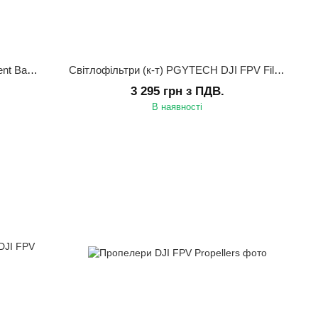
Зарядний пристрій DJI C8000 Intelligent Battery Station для DJI FlyCart 30
Світлофільтри (к-т) PGYTECH DJI FPV Filter ND Set (ND 4 8 16) (Professional) (P-24A-101)
3 295 грн з ПДВ.
В наявності