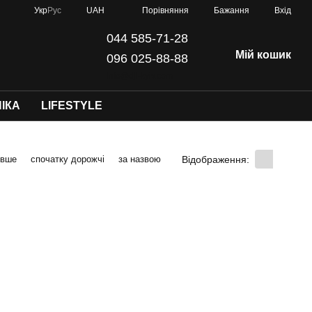
Порівняння
Укр
Рус
UAH
Бажання
Вхід
044 585-71-28
Мій кошик
096 025-88-88
info@dji-kyiv.com
ІКА
LIFESTYLE
Відображення:
евше
спочатку дорожчі
за назвою