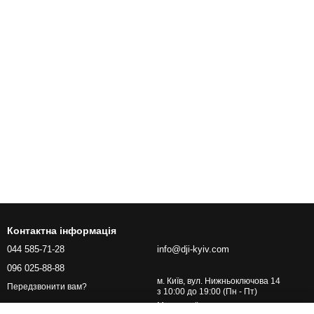
Контактна інформація
044 585-71-28
info@dji-kyiv.com
096 025-88-88
м. Київ, вул. Нижньоключова 14
Передзвонити вам?
з 10:00 до 19:00 (Пн - Пт)
Мапа проїзду