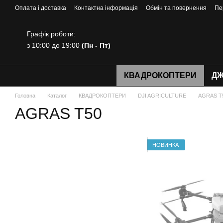
Перейти до основного контенту
Оплата і доставка
Контактна інформація
Обмін та повернення
Пе
Графік роботи:
з 10:00 до 19:00
(Пн - Пт)
КВАДРОКОПТЕРИ
ДЖ
Головна
Каталог
КВАДРОКОПТЕРИ
DJI AGRICULTURE
AGRAS T
AGRAS T50
НОВИНКА