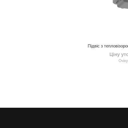
Підвіс з тепловізо
Ціну у
Очік