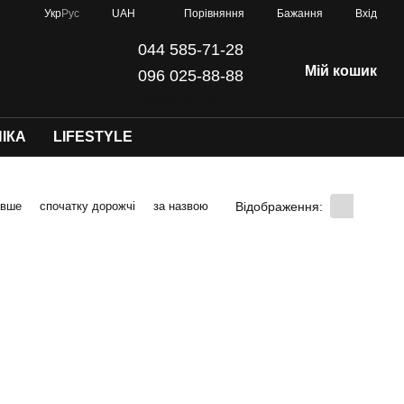
Порівняння
Укр
Рус
UAH
Бажання
Вхід
044 585-71-28
Мій кошик
096 025-88-88
info@dji-kyiv.com
ІКА
LIFESTYLE
Відображення:
евше
спочатку дорожчі
за назвою