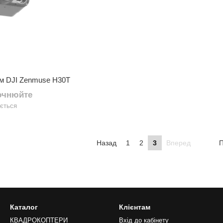
ром DJI Zenmuse H30T
точнюйте
ується
Назад
1
2
3
Вперед
П
Каталог
Клієнтам
КВАДРОКОПТЕРИ
Вхід до кабінету