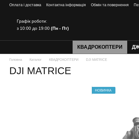
Перейти до основного контенту
Оплата і доставка
Контактна інформація
Обмін та повернення
Пе
Графік роботи:
з 10:00 до 19:00
(Пн - Пт)
КВАДРОКОПТЕРИ
ДЖ
Головна
Каталог
КВАДРОКОПТЕРИ
DJI MATRICE
DJI MATRICE
НОВИНКА