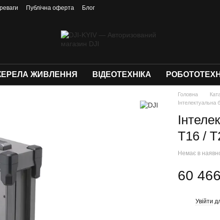
реваги
Публічна оферта
Блог
ЕРЕЛА ЖИВЛЕННЯ
ВІДЕОТЕХНІКА
РОБОТОТЕХН
Головна
Кат
Інтелектуальна б
Інтеле
T16 / T
Немає в наявн
60 466
Увійти
дл
%