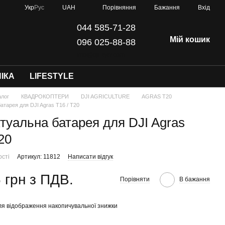
Порівняння
Укр
Рус
UAH
Бажання
Вхід
044 585-71-28
Мій кошик
096 025-88-88
info@dji-kyiv.com
ІКА
LIFESTYLE
алог
КВАДРОКОПТЕРИ
DJI AGRICULTURE
AGRAS T20
атарея для DJI Agras T16 / T20
ктуальна батарея для DJI Agras
20
ості
Артикул: 11812
Написати відгук
 грн з ПДВ.
Порівняти
В бажання
я відображення накопичувальної знижки