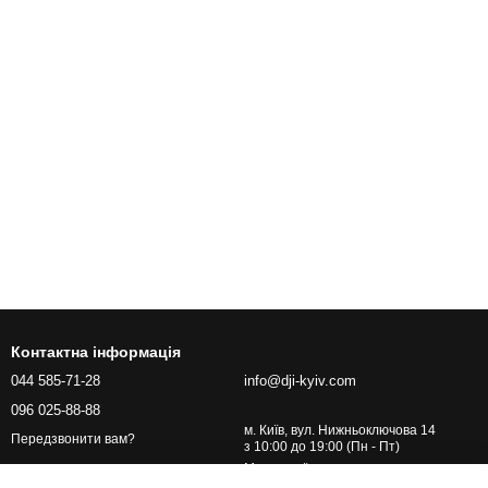
Контактна інформація
044 585-71-28
info@dji-kyiv.com
096 025-88-88
м. Київ, вул. Нижньоключова 14
Передзвонити вам?
з 10:00 до 19:00 (Пн - Пт)
Мапа проїзду