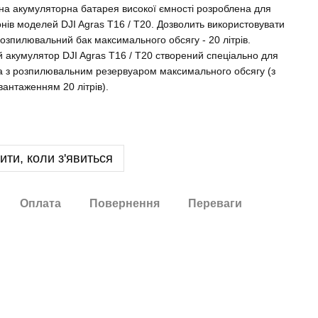
на акумуляторна батарея високої ємності розроблена для
нів моделей DJI Agras T16 / T20. Дозволить використовувати
озпилювальний бак максимального обсягу - 20 літрів.
 акумулятор DJI Agras T16 / T20 створений спеціально для
а з розпилювальним резервуаром максимального обсягу (з
антаженням 20 літрів).
ити, коли з'явиться
Оплата
Повернення
Переваги