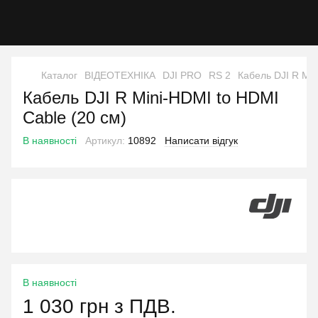
Каталог
ВІДЕОТЕХНІКА
DJI PRO
RS 2
Кабель DJI R Min
Кабель DJI R Mini-HDMI to HDMI
Cable (20 см)
В наявності
Артикул:
10892
Написати відгук
В наявності
1 030 грн з ПДВ.