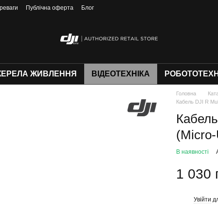
реваги
Публічна оферта
Блог
ЕРЕЛА ЖИВЛЕННЯ
ВІДЕОТЕХНІКА
РОБОТОТЕХН
Головна
Кат
Кабель DJI R Mul
Кабель
(Micro
В наявності
1 030 
Увійти
дл
%