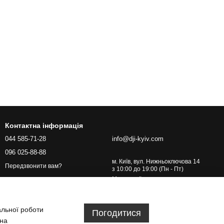
Контактна інформація
044 585-71-28
info@dji-kyiv.com
096 025-88-88
м. Київ, вул. Нижньоключова 14
Передзвонити вам?
з 10:00 до 19:00 (Пн - Пт)
Мапа проїзду
альної роботи
Погодитися
 на