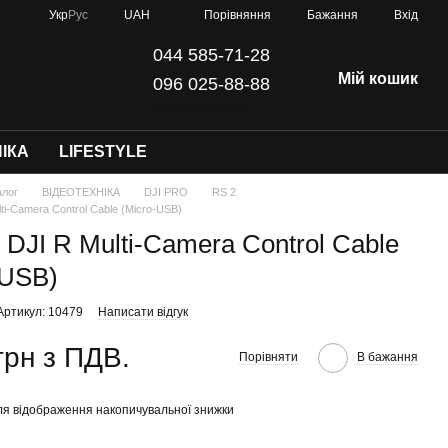
Порівняння
Укр
Рус
UAH
Бажання
Вхід
044 585-71-28
Мій кошик
096 025-88-88
info@dji-kyiv.com
ІКА
LIFESTYLE
алог
ВІДЕОТЕХНІКА
DJI PRO
RS 2
ti-Camera Control Cable (Micro-USB)
 DJI R Multi-Camera Control Cable
-USB)
Артикул: 10479
Написати відгук
грн з ПДВ.
Порівняти
В бажання
я відображення накопичувальної знижки