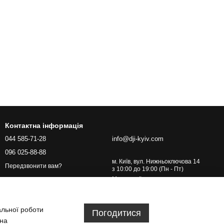
Контактна інформація
044 585-71-28
info@dji-kyiv.com
096 025-88-88
м. Київ, вул. Нижньоключова 14
Передзвонити вам?
з 10:00 до 19:00 (Пн - Пт)
Мапа проїзду
альної роботи
Погодитися
 на