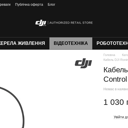
реваги
Публічна оферта
Блог
ЕРЕЛА ЖИВЛЕННЯ
ВІДЕОТЕХНІКА
РОБОТОТЕХН
Головна
Кат
Кабель DJI Ronin
Кабель
Control
Немає в наявн
1 030 
Увійти
дл
%