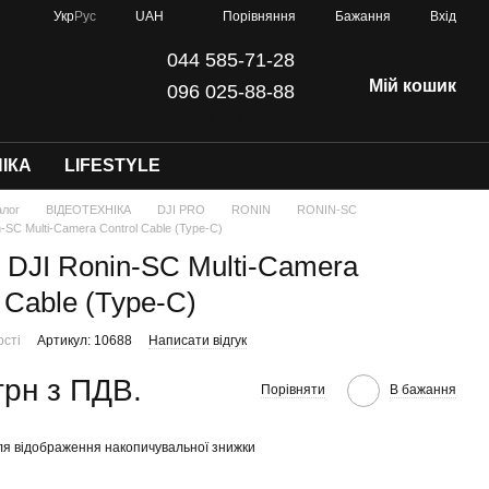
Порівняння
Укр
Рус
UAH
Бажання
Вхід
044 585-71-28
Мій кошик
096 025-88-88
info@dji-kyiv.com
ІКА
LIFESTYLE
алог
ВІДЕОТЕХНІКА
DJI PRO
RONIN
RONIN-SC
-SC Multi-Camera Control Cable (Type-C)
 DJI Ronin-SC Multi-Camera
 Cable (Type-C)
ості
Артикул: 10688
Написати відгук
грн з ПДВ.
Порівняти
В бажання
я відображення накопичувальної знижки