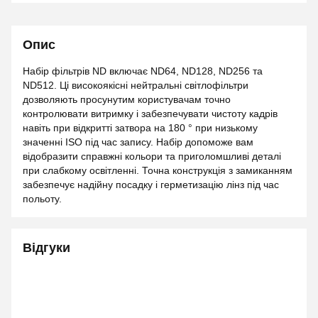
Опис
Набір фільтрів ND включає ND64, ND128, ND256 та
ND512. Ці високоякісні нейтральні світлофільтри
дозволяють просунутим користувачам точно
контролювати витримку і забезпечувати чистоту кадрів
навіть при відкритті затвора на 180 ° при низькому
значенні ISO під час запису. Набір допоможе вам
відобразити справжні кольори та приголомшливі деталі
при слабкому освітленні. Точна конструкція з замиканням
забезпечує надійну посадку і герметизацію лінз під час
польоту.
Відгуки