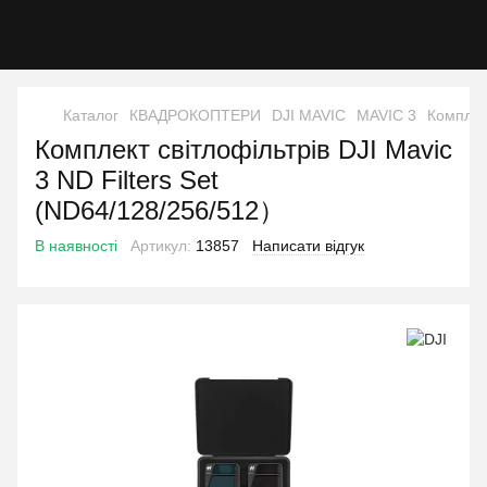
Каталог
КВАДРОКОПТЕРИ
DJI MAVIC
MAVIC 3
Комплект
Комплект світлофільтрів DJI Mavic
3 ND Filters Set
(ND64/128/256/512）
В наявності
Артикул:
13857
Написати відгук