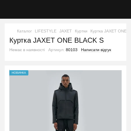
Каталог
LIFESTYLE
JAXET
Куртки
Куртка JAXET ONE 
Куртка JAXET ONE BLACK S
Немає в наявності
Артикул:
80103
Написати відгук
НОВИНКА