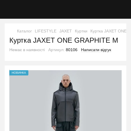
Каталог
LIFESTYLE
JAXET
Куртки
Куртка JAXET ONE 
Куртка JAXET ONE GRAPHITE M
Немає в наявності
Артикул:
80106
Написати відгук
НОВИНКА