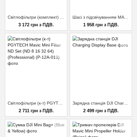
Світлофільтри (комплект) DJI Mavic Air 2 ND Filters Set (ND4/8/32)
Шасі з підсвічуванням MAVIC AIR 2 Landing Gear Extensions LED Headlamp Set (P-16A-038)
3 172 грн з ПДВ.
1 958 грн з ПДВ.
Світлофільтри (к-т) PGYTECH Mavic Mini Filter ND Set (ND 8 16 32 64) (Professional) (P-12A-019)
Зарядна станція DJI Charging Display Base
2 711 грн з ПДВ.
2 499 грн з ПДВ.