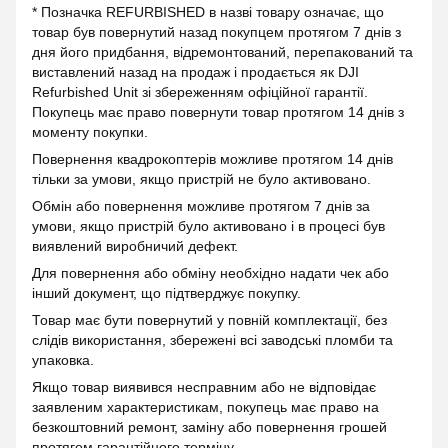
* Позначка REFURBISHED в назві товару означає, що
товар був повернутий назад покупцем протягом 7 днів з
дня його придбання, відремонтований, перепакований та
виставлений назад на продаж і продається як DJI
Refurbished Unit зі збереженням офіційної гарантії.
Покупець має право повернути товар протягом 14 днів з
моменту покупки.
Повернення квадрокоптерів можливе протягом 14 днів
тільки за умови, якщо пристрій не було активовано.
Обмін або повернення можливе протягом 7 днів за
умови, якщо пристрій було активовано і в процесі був
виявлений виробничий дефект.
Для повернення або обміну необхідно надати чек або
інший документ, що підтверджує покупку.
Товар має бути повернутий у повній комплектації, без
слідів використання, збережені всі заводські пломби та
упаковка.
Якщо товар виявився несправним або не відповідає
заявленим характеристикам, покупець має право на
безкоштовний ремонт, заміну або повернення грошей
протягом гарантійного терміну.