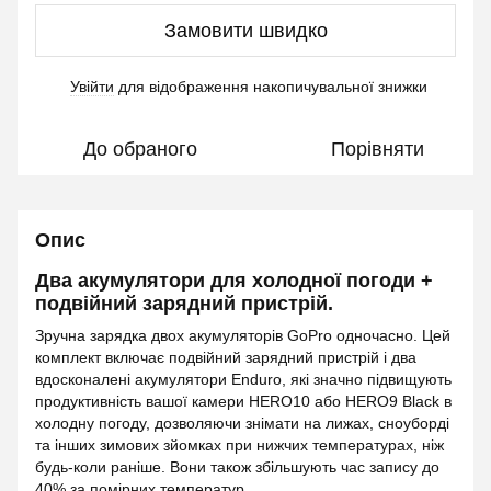
Замовити швидко
Увійти
для відображення накопичувальної знижки
%
До обраного
Порівняти
Опис
Два акумулятори для холодної погоди +
подвійний зарядний пристрій.
Зручна зарядка двох акумуляторів GoPro одночасно. Цей
комплект включає подвійний зарядний пристрій і два
вдосконалені акумулятори Enduro, які значно підвищують
продуктивність вашої камери HERO10 або HERO9 Black в
холодну погоду, дозволяючи знімати на лижах, сноуборді
та інших зимових зйомках при нижчих температурах, ніж
будь-коли раніше. Вони також збільшують час запису до
40% за помірних температур.