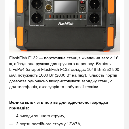
FlashFish F132 — портативна станція живлення вагою 16
кг, обладнана ручкою для зручного переносу. Ємність
LiFePo4 батареї FlashFish F132 складає 1048 Втг/352 800
мАг, потужність 1000 Вт (2000 Вт на піку). Кількість портів
дозволяє одночасно використовувати зарядну станцію
для телефонів, аксесуарів та побутової техніки.
Велика кількість портів для одночасної зарядки
приладів:
4 виходи змінного струму,
2 порти постійного струму 12V/7A,