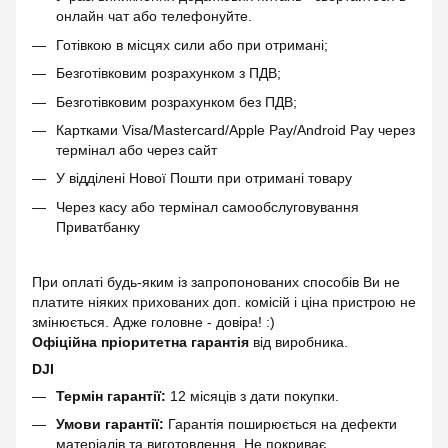
онлайн чат або телефонуйте.
Готівкою в місцях сили або при отримані;
Безготівковим розрахунком з ПДВ;
Безготівковим розрахунком без ПДВ;
Картками Visa/Mastercard/Apple Pay/Android Pay через
термінал або через сайт
У відділені Нової Пошти при отримані товару
Через касу або термінал самообслуговування
Приватбанку
При оплаті будь-яким із запропонованих способів Ви не
платите ніяких прихованих доп. комісій і ціна пристрою не
змінюється. Адже головне - довіра! :)
Офіційна пріоритетна гарантія
від виробника.
DJI
Термін гарантії:
12 місяців з дати покупки.
Умови гарантії:
Гарантія поширюється на дефекти
матеріалів та виготовлення. Не покриває