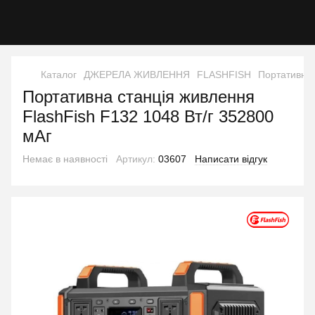
Каталог
ДЖЕРЕЛА ЖИВЛЕННЯ
FLASHFISH
Портативна 
Портативна станція живлення
FlashFish F132 1048 Вт/г 352800
мАг
Немає в наявності
Артикул:
03607
Написати відгук