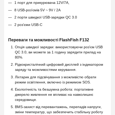
1 порт для прикурювача 12V/7A,
8 USB-роз'ємів 5V ~ 9V / 2A
2 порти швидкої USB-зарядки QC 3.0
2 роз'єми USB-C
Переваги та можливості FlashFish F132
Опція швидкої зарядки: використовуючи роз'єм USB
QC 3.0, ви можете за 1 годину зарядити прилад на
80%.
Рідкокристалічний цифровий дисплей з індикатором
заряду та можливостями керування.
Ліхтарик для підсвічування з можливістю обрати
режим освітлення, включно із режимом SOS.
Екологічність та безшумна робота: портативне
джерело живлення не впливає на навколишнє
середовище.
BMS-захист від перевантажень, перепадів напруги,
зміни температур, що забезпечить стабільну роботу