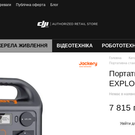
реваги
Публічна оферта
Блог
ЕРЕЛА ЖИВЛЕННЯ
ВІДЕОТЕХНІКА
РОБОТОТЕХН
Головна
Кат
Портативна ста
Портат
EXPLO
Немає в наявн
7 815 
Увійти
дл
%