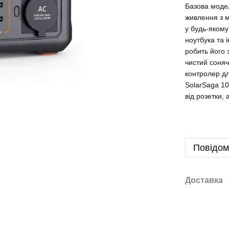
Базова модел
живлення з м
у будь-якому
ноутбука та 
робить його 
чистий соняч
контролер дл
SolarSaga 1
від розетки,
Повідом
Доставка