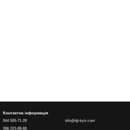
Контактна інформація
044 585-71-28
info@dji-kyiv.com
096 025-88-88