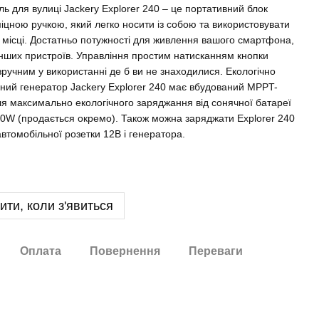
ь для вулиці Jackery Explorer 240 – це портативний блок
іцною ручкою, який легко носити із собою та використовувати
 місці. Достатньо потужності для живлення вашого смартфона,
інших пристроїв. Управління простим натисканням кнопки
зручним у використанні де б ви не знаходилися. Екологічно
ний генератор Jackery Explorer 240 має вбудований MPPT-
я максимально екологічного заряджання від сонячної батареї
00W (продається окремо). Також можна заряджати Explorer 240
 автомобільної розетки 12В і генератора.
ити, коли з'явиться
Оплата
Повернення
Переваги