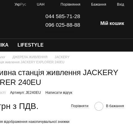
Порівняння
Укр
Рус
UAH
Бажання
Вхід
044 585-71-28
Мій кошик
096 025-88-88
info@dji-kyiv.com
ІКА
LIFESTYLE
алог
ДЖЕРЕЛА ЖИВЛЕННЯ
JACKERY
нція живлення JACKERY EXPLORER 240EU
ивна станція живлення JACKERY
RER 240EU
ості
Артикул: JE240EU
Написати відгук
грн з ПДВ.
Порівняти
В бажання
я відображення накопичувальної знижки