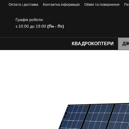
Перейти до основного контенту
Оплата і доставка
Контактна інформація
Обмін та повернення
Пе
Графік роботи:
з 10:00 до 19:00
(Пн - Пт)
КВАДРОКОПТЕРИ
ДЖ