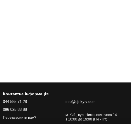
Контактна інформація
044 585-71-28
info@dji-kyiv.com
096 025-88-88
м. Київ, вул. Нижньоключова 14
Передзвонити вам?
з 10:00 до 19:00 (Пн - Пт)
Мапа проїзду