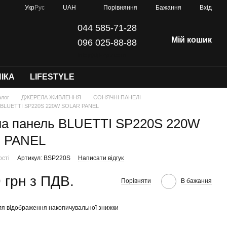
Порівняння
Укр
Рус
UAH
Бажання
Вхід
044 585-71-28
Мій кошик
096 025-88-88
info@dji-kyiv.com
ІКА
LIFESTYLE
алог
ДЖЕРЕЛА ЖИВЛЕННЯ
СОНЯЧНІ ПАНЕЛІ
 BLUETTI SP220S 220W SOLAR PANEL
а панель BLUETTI SP220S 220W
 PANEL
ості
Артикул: BSP220S
Написати відгук
 грн з ПДВ.
Порівняти
В бажання
я відображення накопичувальної знижки