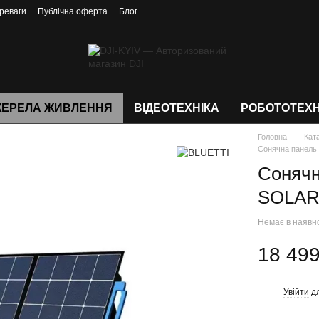
реваги
Публічна оферта
Блог
ЕРЕЛА ЖИВЛЕННЯ
ВІДЕОТЕХНІКА
РОБОТОТЕХН
Головна
Кат
Сонячна панель
Сонячн
SOLAR
Немає в наявн
18 499
Увійти
дл
%