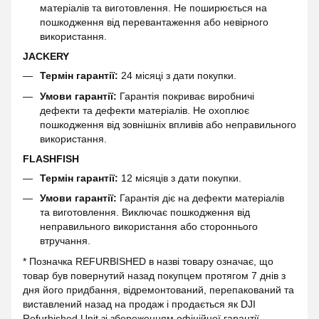
матеріалів та виготовлення. Не поширюється на
пошкодження від перевантаження або невірного
використання.
JACKERY
Термін гарантії:
24 місяці з дати покупки.
Умови гарантії:
Гарантія покриває виробничі
дефекти та дефекти матеріалів. Не охоплює
пошкодження від зовнішніх впливів або неправильного
використання.
FLASHFISH
Термін гарантії:
12 місяців з дати покупки.
Умови гарантії:
Гарантія діє на дефекти матеріалів
та виготовлення. Виключає пошкодження від
неправильного використання або стороннього
втручання.
* Позначка REFURBISHED в назві товару означає, що
товар був повернутий назад покупцем протягом 7 днів з
дня його придбання, відремонтований, перепакований та
виставлений назад на продаж і продається як DJI
Refurbished Unit зі збереженням офіційної гарантії.