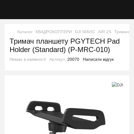
Каталог
КВАДРОКОПТЕРИ
DJI MAVIC
AIR 2S
Тримач п
Тримач планшету PGYTECH Pad
Holder (Standard) (P-MRC-010)
Немає в наявності
Артикул:
20070
Написати відгук