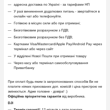
адресна доставка по Україні - за тарифами НП
У разі виникнення додаткових питань - звертайтеся в
онлайн чат або телефонуйте.
Готівкою в місцях сили або при отримані;
Безготівковим розрахунком з ПДВ;
Безготівковим розрахунком без ПДВ;
Картками Visa/Mastercard/Apple Pay/Android Pay через
термінал або через сайт
У відділені Нової Пошти при отримані товару
Через касу або термінал самообслуговування
Приватбанку
При оплаті будь-яким із запропонованих способів Ви не
платите ніяких прихованих доп. комісій і ціна пристрою не
змінюється. Адже головне - довіра! :)
Офіційна пріоритетна гарантія
від виробника.
DJI
Термін гарантії:
12 місяців з дати покупки.