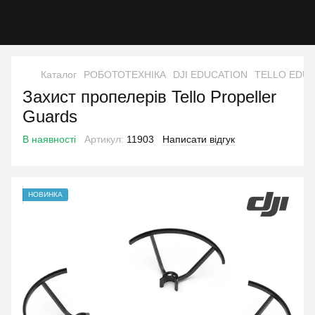
Каталог
РОБОТОТЕХНІКА
DJI EDUCATION
TELLO EDU
Захист пропелерів Tello Propeller
Guards
В наявності
Артикул:
11903
Написати відгук
НОВИНКА